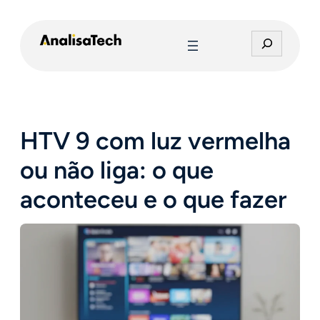
Pular
para
P
o
e
conteúdo
s
q
u
i
HTV 9 com luz vermelha
s
a
ou não liga: o que
r
aconteceu e o que fazer