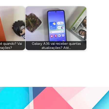
té quando? Vai
Galaxy A36 vai receber quantas
izações?
atualizações? Até…