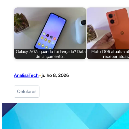
Galaxy A07: quando foi lançado? Data
Moto G06 atualiza a
de lançamento…
receber atual
•
AnalisaTech
julho 8, 2026
Celulares