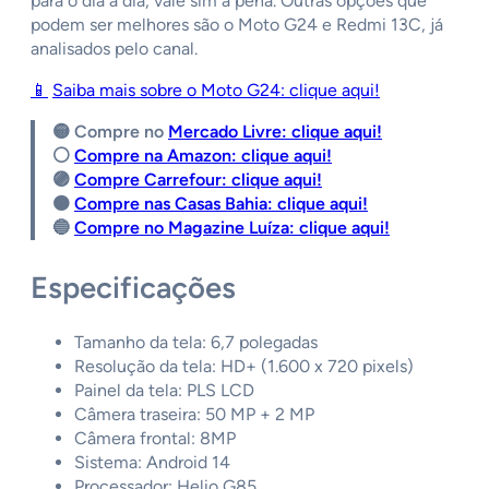
para o dia a dia, vale sim a pena. Outras opções que
podem ser melhores são o Moto G24 e Redmi 13C, já
analisados pelo canal.
📱
Saiba mais sobre o Moto G24: clique aqui!
🟡 Compre no
Mercado Livre: clique aqui!
⚪️
Compre na Amazon: clique aqui!
🟣
Compre Carrefour: clique aqui!
🟠
Compre nas Casas Bahia: clique aqui!
🔵
Compre no Magazine Luíza: clique aqui!
Especificações
Tamanho da tela: 6,7 polegadas
Resolução da tela: HD+ (1.600 x 720 pixels)
Painel da tela: PLS LCD
Câmera traseira: 50 MP + 2 MP
Câmera frontal: 8MP
Sistema: Android 14
Processador: Helio G85