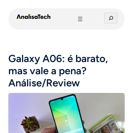
Pular
para
P
o
e
conteúdo
s
q
u
i
Galaxy A06: é barato,
s
a
mas vale a pena?
r
Análise/Review