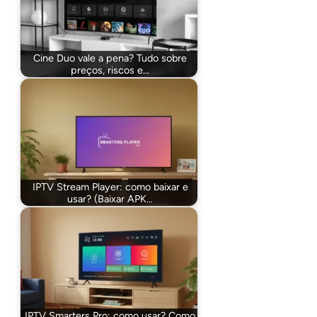
Cine Duo vale a pena? Tudo sobre
preços, riscos e…
IPTV Stream Player: como baixar e
usar? (Baixar APK…
IPTV Smarters Pro: como usar? Como