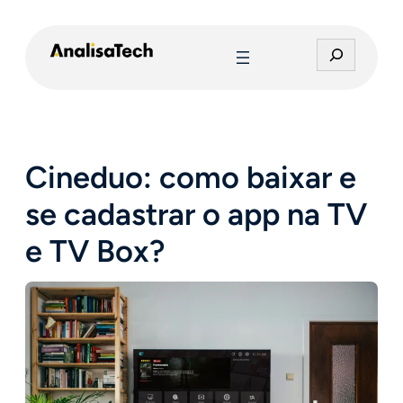
Pular
para
P
o
e
conteúdo
s
q
u
i
Cineduo: como baixar e
s
a
se cadastrar o app na TV
r
e TV Box?