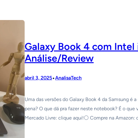
Galaxy Book 4 com Intel 
Análise/Review
•
abril 3, 2025
AnalisaTech
Uma das versões do Galaxy Book 4 da Samsung é a q
pena? O que dá pra fazer neste notebook? É o que 
Mercado Livre: clique aqui!⚪️ Compre na Amazon: c