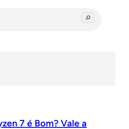
P
e
s
q
u
i
s
a
r
yzen 7 é Bom? Vale a