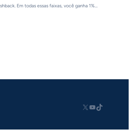
ashback. Em todas essas faixas, você ganha 1%…
X
Youtube
tiktok.com/@analisatech