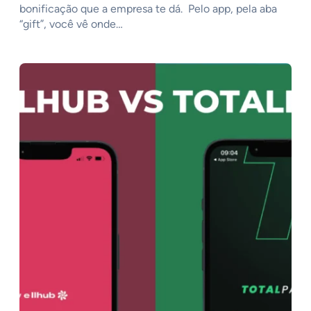
bonificação que a empresa te dá. Pelo app, pela aba
“gift”, você vê onde…