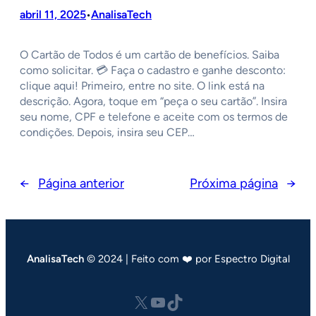
abril 11, 2025
AnalisaTech
•
O Cartão de Todos é um cartão de benefícios. Saiba
como solicitar. 💳 Faça o cadastro e ganhe desconto:
clique aqui! Primeiro, entre no site. O link está na
descrição. Agora, toque em “peça o seu cartão”. Insira
seu nome, CPF e telefone e aceite com os termos de
condições. Depois, insira seu CEP…
←
Página anterior
Próxima página
→
AnalisaTech
© 2024 | Feito com ❤️ por Espectro Digital
X
Youtube
tiktok.com/@analisatech