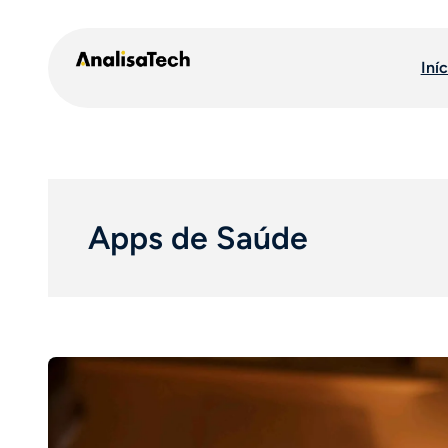
Pular
para
Iníc
o
conteúdo
Apps de Saúde