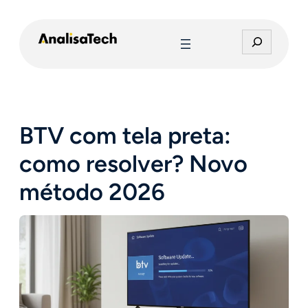
Pular
para
P
o
e
conteúdo
s
q
u
i
BTV com tela preta:
s
a
como resolver? Novo
r
método 2026