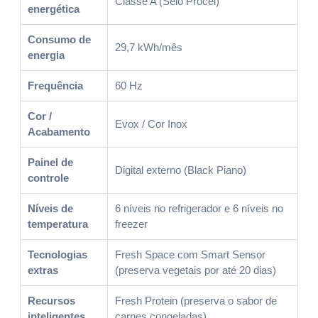
Classe A (Selo Procel)
energética
Consumo de
29,7 kWh/mês
energia
Frequência
60 Hz
Cor /
Evox / Cor Inox
Acabamento
Painel de
Digital externo (Black Piano)
controle
Níveis de
6 níveis no refrigerador e 6 níveis no
temperatura
freezer
Tecnologias
Fresh Space com Smart Sensor
extras
(preserva vegetais por até 20 dias)
Recursos
Fresh Protein (preserva o sabor de
inteligentes
carnes congeladas)