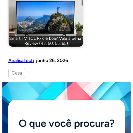
Smart TV TCL P7K é boa? Vale a pena?
Review (43, 50, 55, 65)
AnalisaTech
junho 26, 2026
•
Casa
O que você procura?