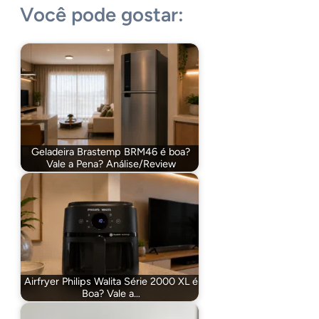
Você pode gostar:
Geladeira Brastemp BRM46 é boa?
Vale a Pena? Análise/Review
Airfryer Philips Walita Série 2000 XL é
Boa? Vale a…