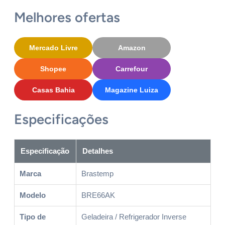
Melhores ofertas
Mercado Livre
Amazon
Shopee
Carrefour
Casas Bahia
Magazine Luiza
Especificações
Especificação
Detalhes
Marca
Brastemp
Modelo
BRE66AK
Tipo de
Geladeira / Refrigerador Inverse