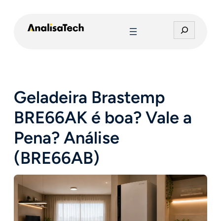
Pular
para
P
o
e
conteúdo
s
q
u
i
Geladeira Brastemp
s
a
BRE66AK é boa? Vale a
r
Pena? Análise
(BRE66AB)