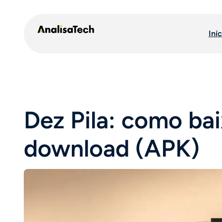
Pular
para
Iníc
o
conteúdo
Dez Pila: como ba
download (APK)