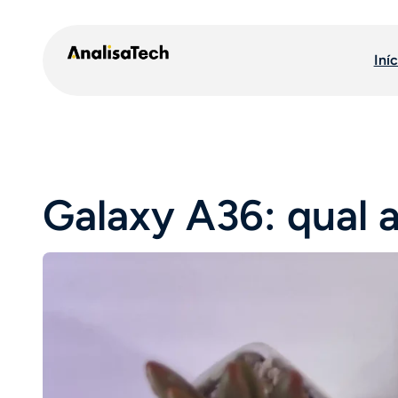
Pular
para
Iníc
o
conteúdo
Galaxy A36: qual 