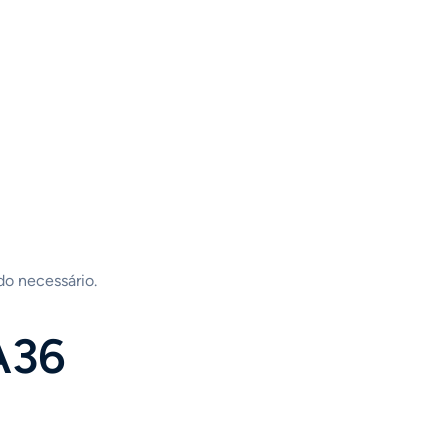
do necessário.
A36