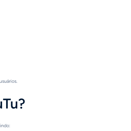
usuários.
uTu?
indo: