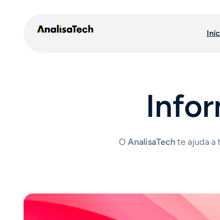
Pular
para
Iníc
o
conteúdo
Info
O
AnalisaTech
te ajuda a